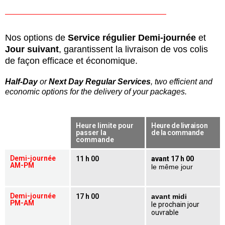
Nos options de
Service régulier Demi-journée
et
Jour suivant
, garantissent la livraison de vos colis
de façon efficace et économique.
Half-Day
or
Next Day Regular Services
, two efficient and
economic options for the delivery of your packages.
Heure limite pour
Heure de livraison
passer la
de la commande
commande
Demi-journée
11 h 00
avant 17 h 00
AM-PM
le même jour
Demi-journée
17 h 00
avant midi
PM-AM
le prochain jour
ouvrable